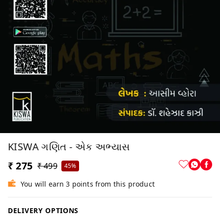
KISWA ગણિત - એક અભ્યાસ
₹ 275
₹ 499
45%
You will earn 3 points from this product
DELIVERY OPTIONS