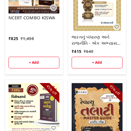
NCERT COMBO KISWA
ભારતનું બંધારણ અને
₹
825
₹
1,498
રાજનીતિ - એક અભ્યાસ
2026
₹
415
₹
649
+ Add
+ Add
45%
45%
off
off