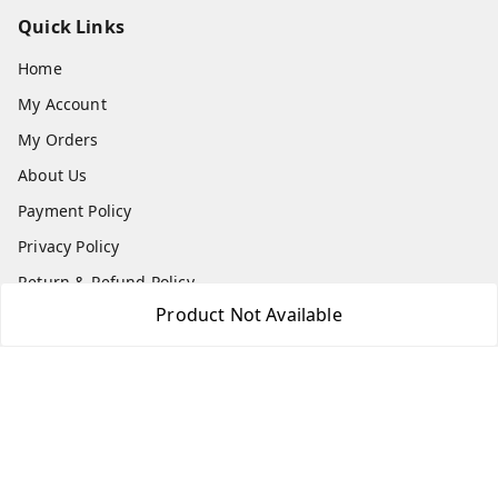
Quick Links
Home
My Account
My Orders
About Us
Payment Policy
Privacy Policy
Return & Refund Policy
Product Not Available
Shipping Policy
Terms and Conditions
Contact Us
Get In Touch
8511024218