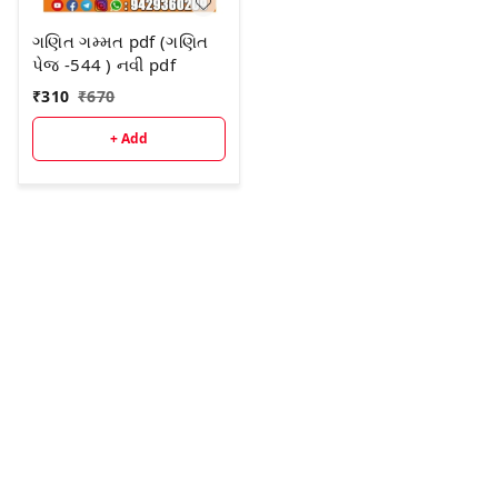
ગણિત ગમ્મત pdf (ગણિત
પેજ -544 ) નવી pdf
₹
310
₹
670
+ Add