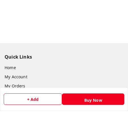
Quick Links
Home
My Account
My Orders
About Us
+ Add
Buy Now
Payment Policy
Privacy Policy
Return & Refund Policy