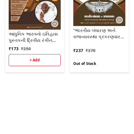
"ભારતીય બંધારણ અને
આધુનિક ભારતનો ઇતિહાસ
રાજવ્યવસ્થા પ્રકરણવાર
પુસ્તકની દ્રિતીય રંગીન
વૈકલ્પિક પ્રશ્નોત્તરી
આવૃત્તિ - 2026 NCERT /
₹
173
₹
250
(MCQs)" PYQ PART 3 B
₹
237
₹
370
GCERT
+ Add
Out of Stock