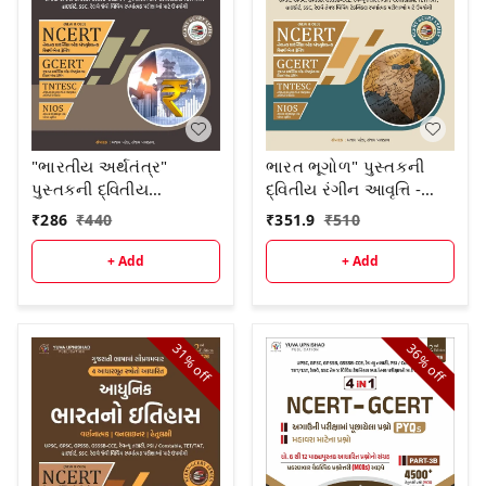
"ભારતીય અર્થતંત્ર"
ભારત ભૂગોળ" પુસ્તકની
પુસ્તકની દ્વિતીય
દ્વિતીય રંગીન આવૃત્તિ -
આવૃત્તિ-2026
2026
₹
286
₹
440
₹
351.9
₹
510
+ Add
+ Add
31%
36%
off
off